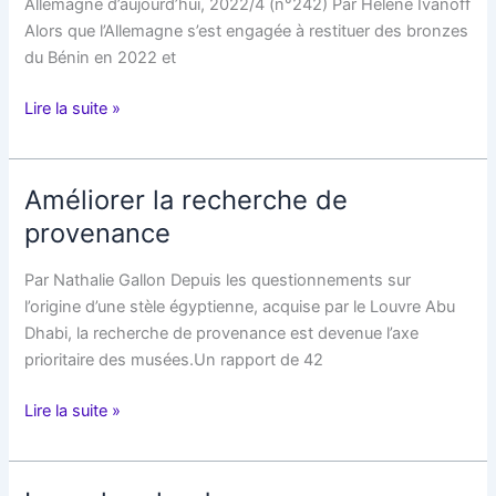
Allemagne d’aujourd’hui, 2022/4 (n°242) Par Hélène Ivanoff
New
Alors que l’Allemagne s’est engagée à restituer des bronzes
York
du Bénin en 2022 et
Parution
Lire la suite »
d’un
dossier
sur
Améliorer la recherche de
les
provenance
spoliations
et
Par Nathalie Gallon Depuis les questionnements sur
les
l’origine d’une stèle égyptienne, acquise par le Louvre Abu
restitutions
Dhabi, la recherche de provenance est devenue l’axe
prioritaire des musées.Un rapport de 42
Améliorer
Lire la suite »
la
recherche
de