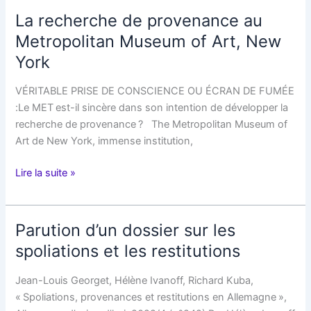
recherche
La recherche de provenance au
de
Metropolitan Museum of Art, New
provenance
York
VÉRITABLE PRISE DE CONSCIENCE OU ÉCRAN DE FUMÉE
:Le MET est-il sincère dans son intention de développer la
recherche de provenance ? The Metropolitan Museum of
Art de New York, immense institution,
La
Lire la suite »
recherche
de
provenance
Parution d’un dossier sur les
au
spoliations et les restitutions
Metropolitan
Museum
Jean-Louis Georget, Hélène Ivanoff, Richard Kuba,
of
« Spoliations, provenances et restitutions en Allemagne »,
Art,