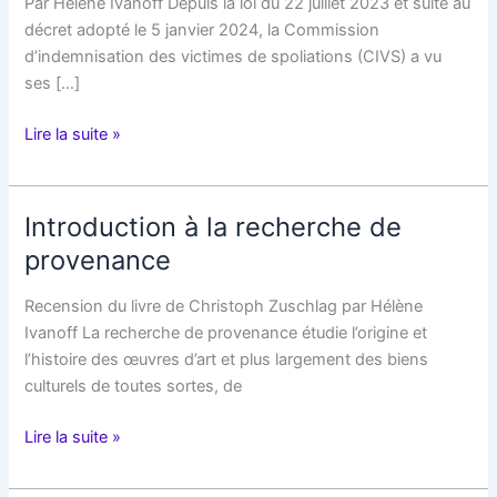
Par Hélène Ivanoff Depuis la loi du 22 juillet 2023 et suite au
décret adopté le 5 janvier 2024, la Commission
d’indemnisation des victimes de spoliations (CIVS) a vu
ses […]
De
Lire la suite »
nouveaux
financements
pour
Introduction à la recherche de
les
provenance
recherches
de
Recension du livre de Christoph Zuschlag par Hélène
provenance
Ivanoff La recherche de provenance étudie l’origine et
l’histoire des œuvres d’art et plus largement des biens
culturels de toutes sortes, de
Introduction
Lire la suite »
à
la