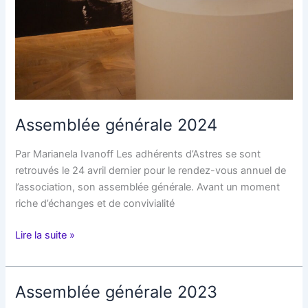
Assemblée générale 2024
Par Marianela Ivanoff Les adhérents d’Astres se sont
retrouvés le 24 avril dernier pour le rendez-vous annuel de
l’association, son assemblée générale. Avant un moment
riche d’échanges et de convivialité
Assemblée
Lire la suite »
générale
2024
Assemblée générale 2023