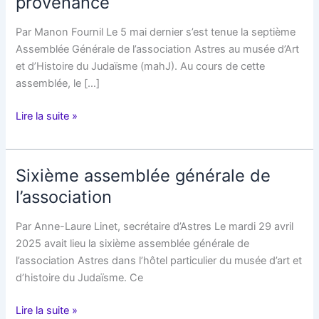
provenance
Par Manon Fournil Le 5 mai dernier s’est tenue la septième
Assemblée Générale de l’association Astres au musée d’Art
et d’Histoire du Judaïsme (mahJ). Au cours de cette
assemblée, le […]
Retour
Lire la suite »
sur
la
septième
Sixième assemblée générale de
Assemblée
l’association
Générale
de
Par Anne-Laure Linet, secrétaire d’Astres Le mardi 29 avril
l’association
2025 avait lieu la sixième assemblée générale de
Astres
l’association Astres dans l’hôtel particulier du musée d’art et
:
d’histoire du Judaïsme. Ce
Un
engagement
Sixième
Lire la suite »