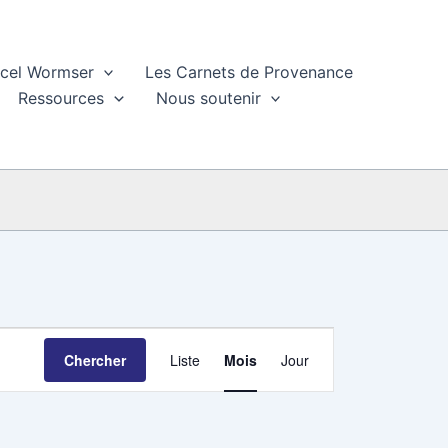
rcel Wormser
Les Carnets de Provenance
Ressources
Nous soutenir
Navigation
Chercher
Liste
Mois
Jour
de
vues
Évènement