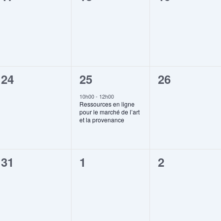
évènement,
évènement,
évènement
0
1
0
24
25
26
évènement,
évènement,
évènement
10h00
-
12h00
Ressources en ligne
pour le marché de l’art
et la provenance
0
0
0
31
1
2
évènement,
évènement,
évènement