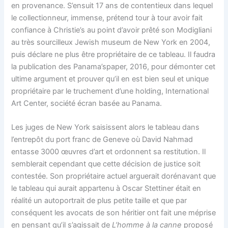
en provenance. S’ensuit 17 ans de contentieux dans lequel
le collectionneur, immense, prétend tour à tour avoir fait
confiance à Christie’s au point d’avoir prêté son Modigliani
au très sourcilleux Jewish museum de New York en 2004,
puis déclare ne plus être propriétaire de ce tableau. Il faudra
la publication des Panama’spaper, 2016, pour démonter cet
ultime argument et prouver qu’il en est bien seul et unique
propriétaire par le truchement d’une holding, International
Art Center, société écran basée au Panama.
Les juges de New York saisissent alors le tableau dans
l’entrepôt du port franc de Geneve où David Nahmad
entasse 3000 œuvres d’art et ordonnent sa restitution. Il
semblerait cependant que cette décision de justice soit
contestée. Son propriétaire actuel arguerait dorénavant que
le tableau qui aurait appartenu à Oscar Stettiner était en
réalité un autoportrait de plus petite taille et que par
conséquent les avocats de son héritier ont fait une méprise
en pensant qu’il s’agissait de
L’homme à la canne
proposé