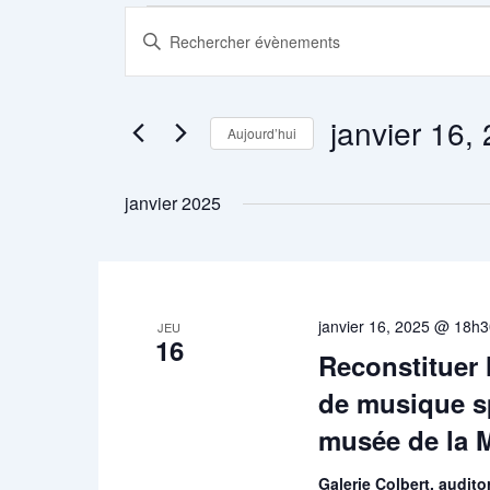
Évènements
Recherche
Saisir
et
mot-
navigation
clé.
de
Rechercher
janvier 16,
Aujourd’hui
vues
Évènements
Évènements
Sélectionnez
par
une
janvier 2025
mot-
date.
clé.
janvier 16, 2025 @ 18h
JEU
16
Reconstituer 
de musique s
musée de la 
Galerie Colbert, audit