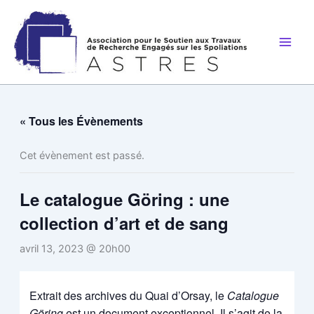
Aller
au
contenu
« Tous les Évènements
Cet évènement est passé.
Le catalogue Göring : une
collection d’art et de sang
avril 13, 2023 @ 20h00
Extrait des archives du Quai d’Orsay, le
Catalogue
Göring
est un document exceptionnel. Il s’agit de la