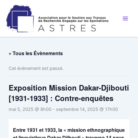
Aller
au
contenu
« Tous les Évènements
Cet évènement est passé.
Exposition Mission Dakar-Djibouti
[1931-1933] : Contre-enquêtes
mai 5, 2025 @ 8h00
-
septembre 14, 2025 @ 17h00
Entre 1931 et 1933, la « mission ethnographique
et linguistique Dakar-Djibouti » traversa 14 pays