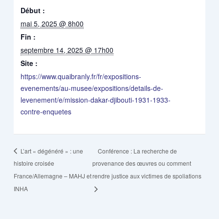
Début :
mai 5, 2025 @ 8h00
Fin :
septembre 14, 2025 @ 17h00
Site :
https://www.quaibranly.fr/fr/expositions-
evenements/au-musee/expositions/details-de-
levenement/e/mission-dakar-djibouti-1931-1933-
contre-enquetes
L’art « dégénéré » : une
Conférence : La recherche de
histoire croisée
provenance des œuvres ou comment
France/Allemagne – MAHJ et
rendre justice aux victimes de spoliations
INHA