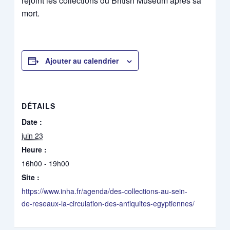
rejoint les collections du British Museum après sa
mort.
Ajouter au calendrier
DÉTAILS
Date :
juin 23
Heure :
16h00 - 19h00
Site :
https://www.inha.fr/agenda/des-collections-au-sein-
de-reseaux-la-circulation-des-antiquites-egyptiennes/